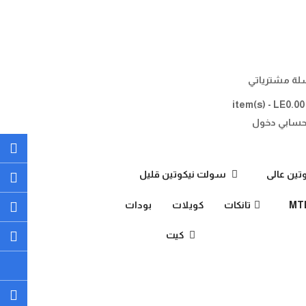
ة مشترياتي
- LE0.00
item
سابي
دخول
ين عالى
سولت نيكوتين قليل
تانكات
كويلات
بودات
كيت