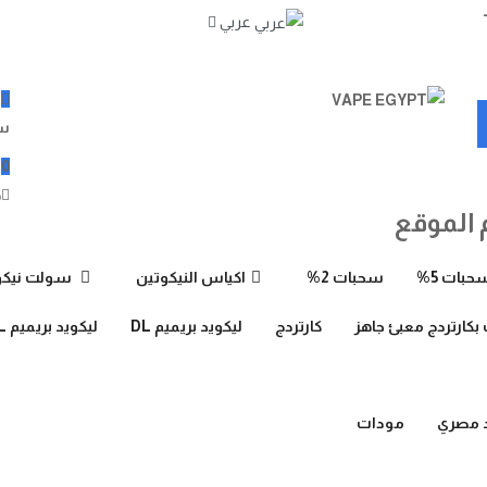
عربي
سل
(s)
0
ح
الموقع
حبات 5%
سحبات 2%
اكياس النيكوتين
سولت نيكوت
بكارتردج معبئ جاهز
كارتردج
ليكويد بريميم DL
ليكويد بريميم MTL
د مصري
مودات