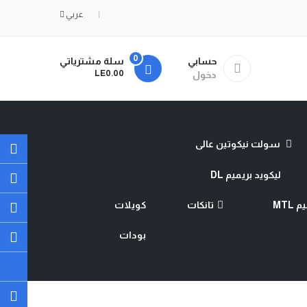
عربي
0
حسابي
سلة مشترياتي
- LE0.00
دخول
سولت نيكوتين عالى
ليكويد بريميم DL
MTL
تانكات
كويلات
بودات