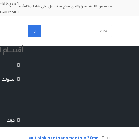
تتبع طلبك
هدية
مرحبًا!
عند شراءك اي منتج ستحصل علي نقاط مكافأه -
الخط الساخن (+2)
أقسام ا
سولت ني
كيت
salt pink panther smoothie 30mg