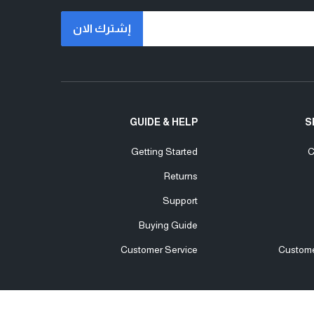
إشترك الان
GUIDE & HELP
S
Getting Started
C
Returns
Support
Buying Guide
Customer Service
Custome