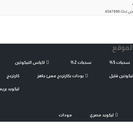
 4567890
لموقع
سحبات 5%
سحبات 2%
اكياس النيكوتين
كوتين قليل
بودات بكارتردج معبئ جاهز
كارتردج
ليكويد بريميم 
ليكويد مصري
مودات