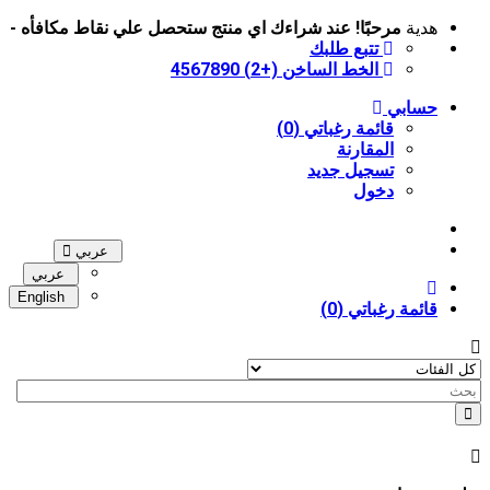
هدية
مرحبًا!
عند شراءك اي منتج ستحصل علي نقاط مكافأه -
تتبع طلبك
الخط الساخن (+2) 4567890
حسابي
قائمة رغباتي (0)
المقارنة
تسجيل جديد
دخول
عربي
عربي
English
قائمة رغباتي (0)