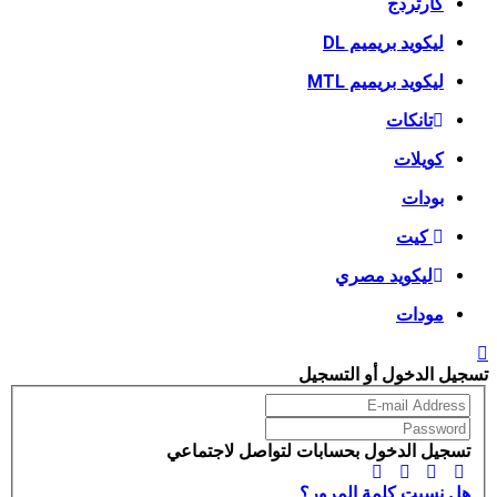
كارتردج
ليكويد بريميم DL
ليكويد بريميم MTL
تانكات
كويلات
بودات
كيت
ليكويد مصري
مودات
يل الدخول أو التسجيل
سجيل الدخول بحسابات لتواصل لاجتماعي
ل نسيت كلمة المرور؟