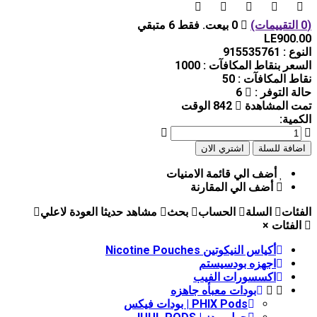
0 بيعت. فقط 6 متبقي
LE900
وع :
915535761
عر بنقاط المكافآت :
1000
ط المكافآت :
50
ة التوفر :
6
 المشاهدة
842 الوقت
مية:
أضف الي قائمة الامنيات
أضف الي المقارنة
ئات
السلة
الحساب
بحث
مشاهد حديثا
العودة لاعلي
لفئات
×
أكياس النيكوتين Nicotine Pouches
اجهزه بودسيستم
اكسسورات الفيب
بودات معبأه جاهزه
PHIX Pods | بودات فيكس