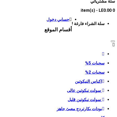
 مشترياتي
- LE0.0
حسابي
دخول
سلة الشراء فارغة !
أقسام الموقع
سحبات 5%
سحبات 2%
اكياس النيكوتين
سولت نيكوتين عالى
سولت نيكوتين قليل
بودات بكارتردج معبئ جاهز