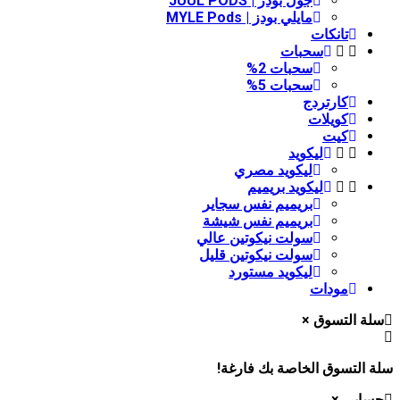
جول بودز | JUUL PODS
مايلي بودز | MYLE Pods
تانكات
سحبات
سحبات 2%
سحبات 5%
كارتردج
كويلات
كيت
ليكويد
ليكويد مصري
ليكويد بريميم
بريميم نفس سجاير
بريميم نفس شيشة
سولت نيكوتين عالي
سولت نيكوتين قليل
ليكويد مستورد
مودات
لة التسوق
×
 التسوق الخاصة بك فارغة!
سابي
×