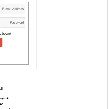
ال
عملية
حف
عرض وتت