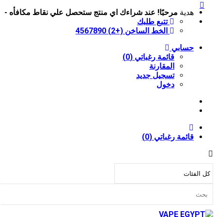
هدية
مرحبًا!
عند شراءك اي منتج ستحصل علي نقاط مكافأه -
تتبع طلبك
الخط الساخن (+2) 4567890
حسابي
قائمة رغباتي (0)
المقارنة
تسجيل جديد
دخول
قائمة رغباتي (0)