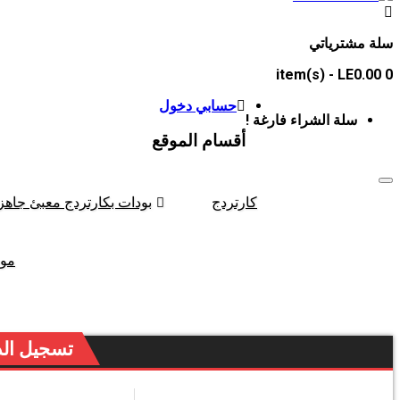
سلة مشترياتي
- LE0.00
item(s)
0
حسابي
دخول
سلة الشراء فارغة !
أقسام الموقع
كارتردج
بودات بكارتردج معبئ جاهز
مو
تسجيل الد