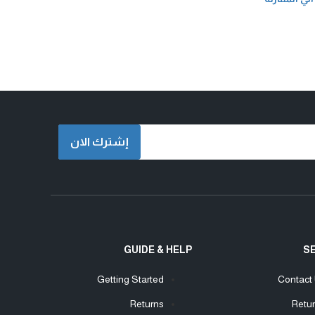
إشترك الان
GUIDE & HELP
S
Getting Started
Contact
Returns
Retu