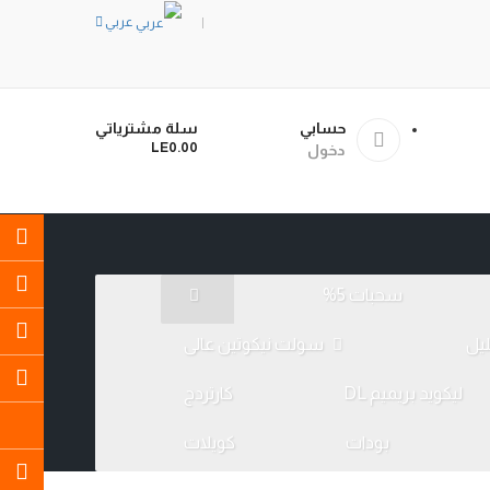
عربي
0
حسابي
سلة مشترياتي
- LE0.00
دخول
سحبات 5%
يل
سولت نيكوتين عالى
ليكويد بريميم DL
كارتردج
بودات
كويلات