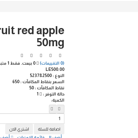
ruit red apple
50mg
(0 التقييمات)
0 بيعت. فقط 1 متبقي
LE500.00
النوع :
523782500
السعر بنقاط المكافآت :
650
نقاط المكافآت :
50
حالة التوفر :
1
الكمية:
أضف الي قائمة الامنيات
أضف ال