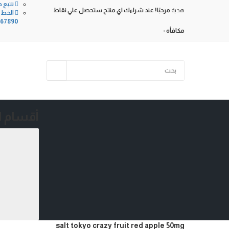
تتبع 
هدية
مرحبًا!
عند شراءك اي منتج ستحصل علي نقاط
67890
مكافأه -
أقسام ا
salt tokyo crazy fruit red apple 50mg