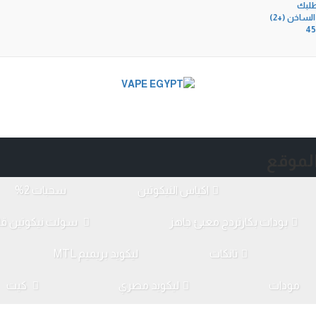
طلبك
الخط الساخن (+2)
45
لموقع
اكياس النيكوتين
سحبات 2%
بودات بكارتردج معبئ جاهز
سولت نيكوتين قل
تانكات
ليكويد بريميم MTL
مودات
ليكويد مصري
كيت