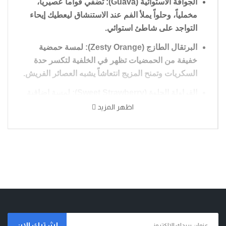
الجوافة الاستوائية (Guava):
تضفي قواماً عصيرياً،
مخملياً، وحلواً يملأ الفم عند الاستنشاق ليعطيك إيحاء
التواجد على شاطئ استوائي.
البرتقال الطازج (Zesty Orange):
لمسة حمضية
خفيفة من الحمضيات تظهر في الخلفية لتكسر حدة
السكريات وتمنح المزيج انتعاشاً يشبه العصائر الفريش.
الفراولة الحلوة (Sweet Strawberry):
لمسة إضافية
خاصة بشركة إليسيان تظهر عند الزفير لتدمج الفواكه
اظهر المزيد
الاستوائية معاً وتترك طعماً سكرياً ممتعاً على اللسان
(Aftertaste).
التجربة العامة:
النكهة ليست ديسيرت بل هي كوكتيل
فواكه صافي (Vibrant Fruit Cocktail)، وتعتبر "مزّة"
ومنعشة جداً دون الحاجة لثلج قوي. هي خيار رائع كـ All-
day vape لعشاق النكهات الاستوائية الفواحة والمبتكرة
والبعيدة تماماً عن التقليدية.
إشترك الان