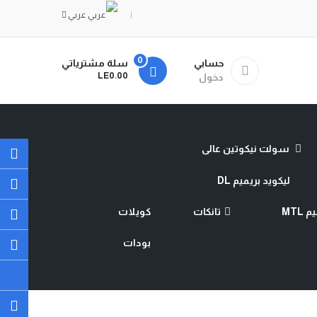
عربي
0
حسابي
سلة مشترياتي
- LE0.00
دخول
سولت نيكوتين عالى
ليكويد بريميم DL
MTL
تانكات
كويلات
بودات