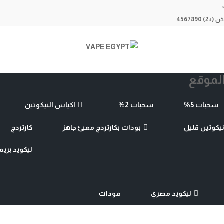
 4567890
لموقع
سحبات 5%
سحبات 2%
اكياس النيكوتين
كوتين قليل
بودات بكارتردج معبئ جاهز
كارتردج
ليكويد بريميم 
ليكويد مصري
مودات