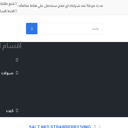
تتبع طلبك
هدية
مرحبًا!
عند شراءك اي منتج ستحصل علي نقاط مكافأه -
الخط الساخن (+2)
أقسام ا
سولت ني
كيت
SALT NKD STRAWBERRY 50MG