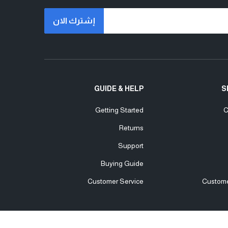
إشترك الان
GUIDE & HELP
S
Getting Started
C
Returns
Support
Buying Guide
Customer Service
Custome