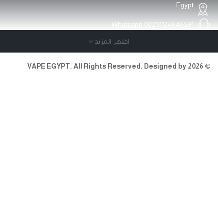
Egypt
Whatsapp
00201124646591
اظهر المزيد
Open Time:24 Hours/7
© 2026 VAPE EGYPT. All Rights Reserved. Designed by
INFORMATION
About Us
FAQ
Warranty And Services
Support 24/7 page
Product Support
MY ACCOUNT
Brands
Gift Certificates