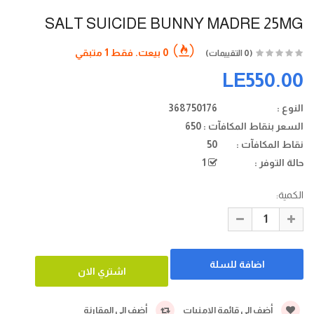
SALT SUICIDE BUNNY MADRE 25MG
0 بيعت. فقط 1 متبقي
(0 التقييمات)
LE550.00
النوع :
368750176
السعر بنقاط المكافآت :
650
نقاط المكافآت :
50
حالة التوفر :
1
الكمية:
أضف الي قائمة الامنيات
أضف الي المقارنة