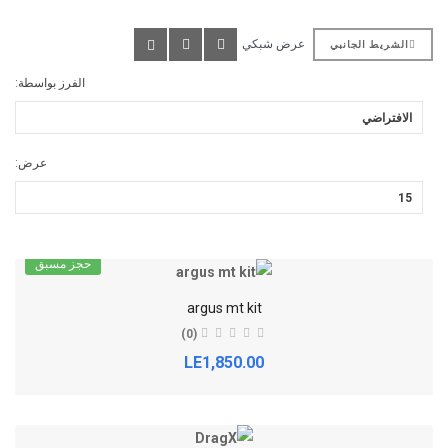
عرض شبكي
الشريط الجانبي
الفرز بواسطة:
عرض:
حجز مسبق
argus mt kit
(0)
LE1,850.00