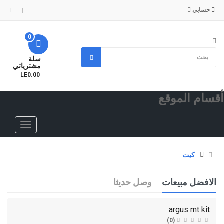
حسابي
0
سلة
مشترياتي
- LE0.00
أقسام الموقع
كيت
الافضل مبيعات
وصل حديثا
argus mt kit
(0)