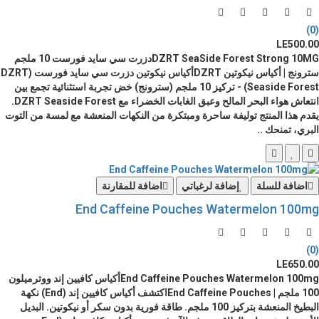
(0)
LE500.00
DZRT SeaSide Forest Strong 10MGدزرت سي سايد فورست 10 ملجم
سترونج | أكياس نيكوتين DZRTأكياس نيكوتين دزرت سي سايد فورست (DZRT
Seaside Forest) - تركيز 10 ملجم (سترونج) خض تجربة استثنائية تجمع بين
انتعاش هواء البحر المالح وعبق الغابات الخضراء مع DZRT Seaside Forest.
يقدم هذا المنتج توليفة ساحرة ومبتكرة من النكهات المنعشة مع لمسة من التوت
البري، تمنحك ..
اضافة للسلة
إضافة لرغباتي
اضافة للمقارنة
End Caffeine Pouches Watermelon 100mg
(0)
LE650.00
End Caffeine Pouches Watermelon 100mgأكياس كافيين إند ووترميلون
100 ملجم | End Caffeine Pouchesاكتشف أكياس كافيين إند (End) نكهة
البطيخ المنعشة بتركيز 100 ملجم. طاقة فورية بدون سكر أو نيكوتين. البديل