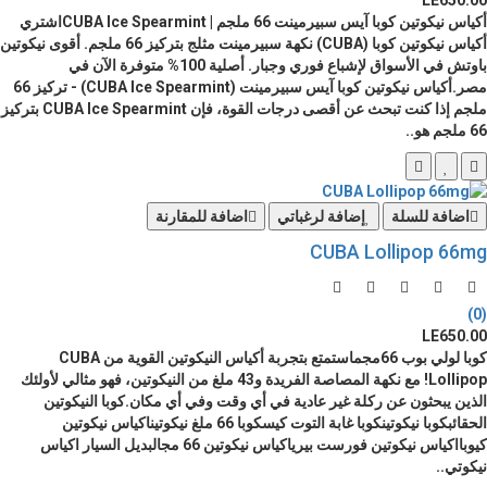
LE650.00
أكياس نيكوتين كوبا آيس سبيرمينت 66 ملجم | CUBA Ice Spearmintاشتري
أكياس نيكوتين كوبا (CUBA) نكهة سبيرمينت مثلج بتركيز 66 ملجم. أقوى نيكوتين
باوتش في الأسواق لإشباع فوري وجبار. أصلية 100% متوفرة الآن في
مصر.أكياس نيكوتين كوبا آيس سبيرمينت (CUBA Ice Spearmint) - تركيز 66
ملجم إذا كنت تبحث عن أقصى درجات القوة، فإن CUBA Ice Spearmint بتركيز
66 ملجم هو..
اضافة للسلة
إضافة لرغباتي
اضافة للمقارنة
CUBA Lollipop 66mg
(0)
LE650.00
كوبا لولي بوب 66مجماستمتع بتجربة أكياس النيكوتين القوية من CUBA
Lollipop! مع نكهة المصاصة الفريدة و43 ملغ من النيكوتين، فهو مثالي لأولئك
الذين يبحثون عن ركلة غير عادية في أي وقت وفي أي مكان.كوبا النيكوتين
الحقائبكوبا نيكوتينكوبا غابة التوت كيسكوبا 66 ملغ نيكوتيناكياس نيكوتين
كيوبااكياس نيكوتين فورست بيرياكياس نيكوتين 66 مجالبديل السيار اكياس
نيكوتي..