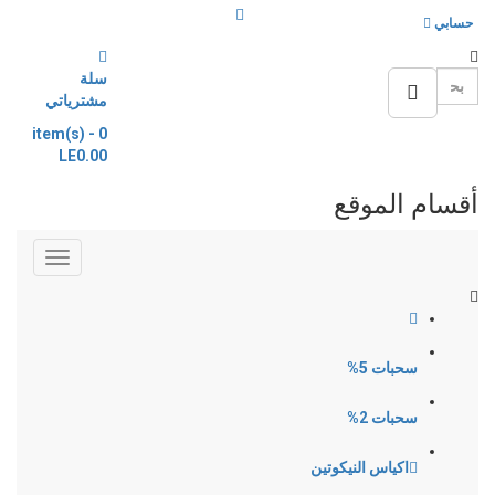
حسابي
سلة
مشترياتي
-
item(s)
0
LE0.00
أقسام الموقع
سحبات 5%
سحبات 2%
اكياس النيكوتين