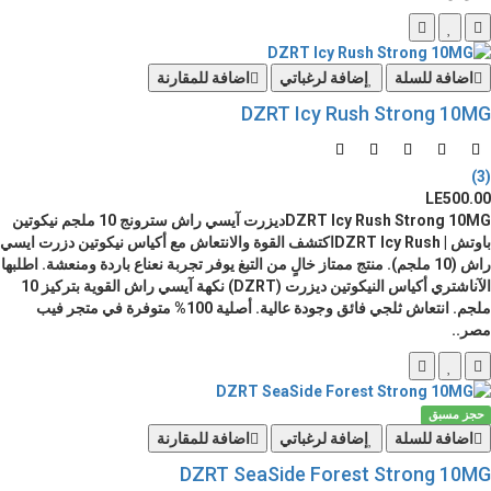
اضافة للسلة
إضافة لرغباتي
اضافة للمقارنة
DZRT Icy Rush Strong 10MG
(3)
LE500.00
DZRT Icy Rush Strong 10MGديزرت آيسي راش سترونج 10 ملجم نيكوتين
باوتش | DZRT Icy Rushاكتشف القوة والانتعاش مع أكياس نيكوتين دزرت ايسي
راش (10 ملجم). منتج ممتاز خالٍ من التبغ يوفر تجربة نعناع باردة ومنعشة. اطلبها
الآناشتري أكياس النيكوتين ديزرت (DZRT) نكهة آيسي راش القوية بتركيز 10
ملجم. انتعاش ثلجي فائق وجودة عالية. أصلية 100% متوفرة في متجر فيب
مصر..
حجز مسبق
اضافة للسلة
إضافة لرغباتي
اضافة للمقارنة
DZRT SeaSide Forest Strong 10MG