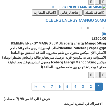
اضافة للسلة
إضافة لرغباتي
اضافة للمقارنة
ICEBERG ENERGY MANGO 50MG
(0)
LE600.00
ICEBERG ENERGY MANGO 50MGIceberg Energy Mango 50mg
Nicotine Pouches | Vape Egyptاطلب ايسبرج انرجي مانجو 50 ملجم
الأصلي الآن. ميكس مجنون بين طعم مشروب الطاقة المنعش مع المانجا
الاستوائية وضربة نيكوتين قوية. توصيل سريععايز طاقة وانتعاش يظبطوا يومك؟
ميكس Iceberg Energy Mango 50mg معمول عشان يفوقك بجد. توليفة
مجنونة وجديدة بتجمع بين طعم مشروب الطاقة (ا..
>|
>
7
6
5
4
3
2
1
عرض 1 الى 15 من 98 (7 صفحات)
الاشتراك في النشرة البريدية