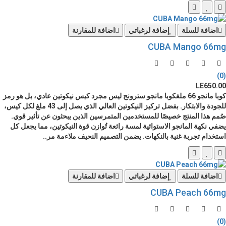
اضافة للسلة
إضافة لرغباتي
اضافة للمقارنة
CUBA Mango 66mg
(0)
LE650.00
كوبا مانجو 66 ملغكوبا مانجو سترونج ليس مجرد كيس نيكوتين عادي، بل هو رمز
للجودة والابتكار. بفضل تركيز النيكوتين العالي الذي يصل إلى 43 ملغ لكل كيس،
صُمم هذا المنتج خصيصًا للمستخدمين المتمرسين الذين يبحثون عن تأثير قوي.
يضفي نكهة المانجو الاستوائية لمسة رائعة تُوازن قوة النيكوتين، مما يجعل كل
استخدام تجربة غنية بالنكهات. يضمن التصميم النحيف ملاءمة مر..
اضافة للسلة
إضافة لرغباتي
اضافة للمقارنة
CUBA Peach 66mg
(0)