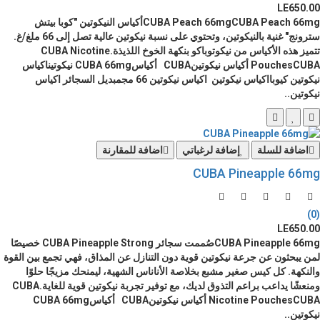
LE650.00
CUBA Peach 66mgCUBA Peach 66mgأكياس النيكوتين "كوبا بيتش
سترونج" غنية بالنيكوتين، وتحتوي على نسبة نيكوتين عالية تصل إلى 66 ملغ/غ.
تتميز هذه الأكياس من نيكوتوباكو بنكهة الخوخ اللذيذة.CUBA Nicotine
PouchesCUBA أكياس نيكوتينCUBA أكياسCUBA 66mg نيكوتيناكياس
نيكوتين كيوبااكياس نيكوتين اكياس نيكوتين 66 مجمبديل السجائر اكياس
نيكوتين..
اضافة للسلة
إضافة لرغباتي
اضافة للمقارنة
CUBA Pineapple 66mg
(0)
LE650.00
CUBA Pineapple 66mgصُممت سجائر CUBA Pineapple Strong خصيصًا
لمن يبحثون عن جرعة نيكوتين قوية دون التنازل عن المذاق، فهي تجمع بين القوة
والنكهة. كل كيس صغير مشبع بخلاصة الأناناس الشهية، ليمنحك مزيجًا حلوًا
ومنعشًا يداعب براعم التذوق لديك، مع توفير تجربة نيكوتين قوية للغاية.CUBA
Nicotine PouchesCUBA أكياس نيكوتينCUBA أكياسCUBA 66mg
نيكوتين..