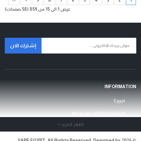
عرض 1 الى 15 من 859 (58 صفحات)
إشترك الان
INFORMATION
Egypt
Whatsapp
00201124646591
اظهر المزيد
Open Time:24 Hours/7
© 2026 VAPE EGYPT. All Rights Reserved. Designed by