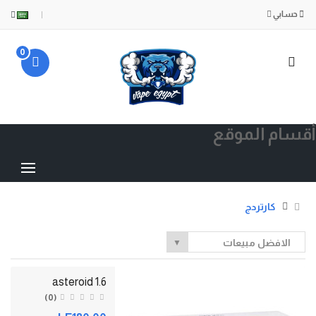
حسابي
0
أقسام الموقع
كارتردج
الافضل مبيعات
▼
asteroid 1.6
(0)