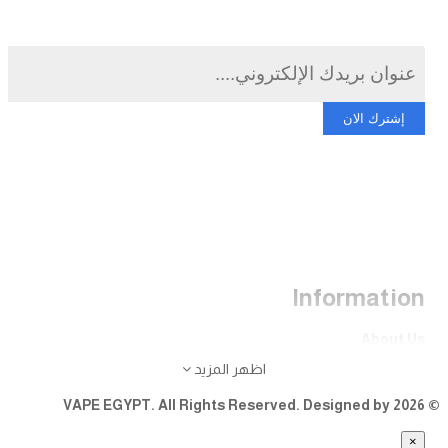
إشترك الان
Information
Egypt
Whatsapp
00201124646591
Open time:24 hours/7
Information
About Us
FAQ
اظهر المزيد
Warranty And Services
© 2026 VAPE EGYPT. All Rights Reserved. Designed by
Support 24/7 page
×
Product Support