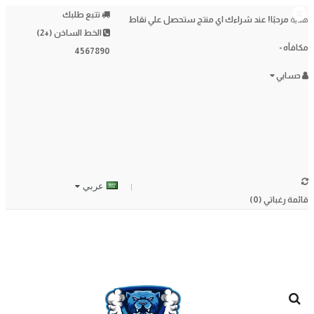
تتبع طلبك
هدية
مرحبًا!
عند شراءك اي منتج ستحصل علي نقاط
الخط الساخن (+2)
مكافأه -
4567890
حسابي
عربي
قائمة رغباتي (0)