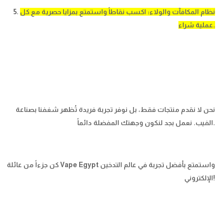
نظام المكافآت والولاء: اكسب نقاطاً واستمتع بمزايا حصرية مع كل
5.
عملية شراء.
نحن لا نقدم منتجات فقط، بل نوفر تجربة فريدة تُظهر شغفنا بصناعة
الفيب. نعمل بجد لنكون وجهتك المفضلة دائماً.
كن جزءاً من عائلة Vape Egypt واستمتع بأفضل تجربة في عالم التدخين
الإلكتروني!